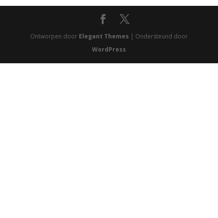
Ontworpen door
Elegant Themes
| Ondersteund door
WordPress