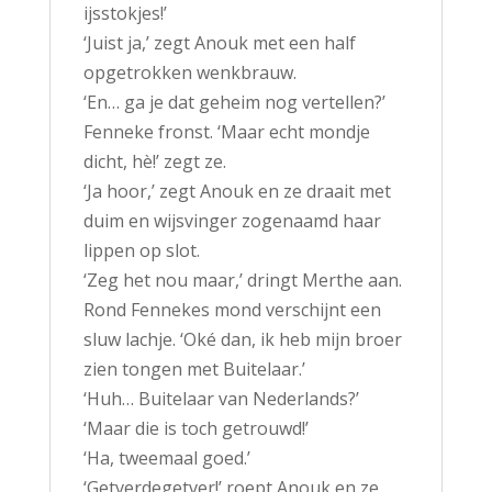
ijsstokjes!’
‘Juist ja,’ zegt Anouk met een half
opgetrokken wenkbrauw.
‘En… ga je dat geheim nog vertellen?’
Fenneke fronst. ‘Maar echt mondje
dicht, hè!’ zegt ze.
‘Ja hoor,’ zegt Anouk en ze draait met
duim en wijsvinger zogenaamd haar
lippen op slot.
‘Zeg het nou maar,’ dringt Merthe aan.
Rond Fennekes mond verschijnt een
sluw lachje. ‘Oké dan, ik heb mijn broer
zien tongen met Buitelaar.’
‘Huh… Buitelaar van Nederlands?’
‘Maar die is toch getrouwd!’
‘Ha, tweemaal goed.’
‘Getverdegetver!’ roept Anouk en ze