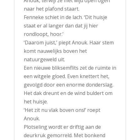
Anouk, terwijl ze met wijd open ogen
naar het plafond staart.
Fenneke schiet in de lach. ‘Dit huisje
staat er al langer dan dat jij hier
rondloopt, hoor.’
‘Daarom juist,’ piept Anouk. Haar stem
komt nauwelijks boven het
natuurgeweld uit.
Een nieuwe bliksemflits zet de ruimte in
een witgele gloed. Even knettert het,
gevolgd door een enorme donderslag.
Het dak dreunt en de wind buldert om
het huisje.
‘Het zit nu vlak boven ons!’ roept
Anouk.
Plotseling wordt er driftig aan de
deurkruk gemorreld. Met bonkend