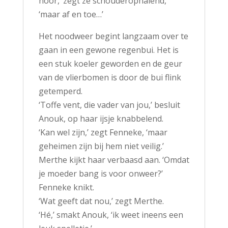
hoor,’ zegt ze schouderophalend,
‘maar af en toe…’
Het noodweer begint langzaam over te
gaan in een gewone regenbui. Het is
een stuk koeler geworden en de geur
van de vlierbomen is door de bui flink
getemperd.
‘Toffe vent, die vader van jou,’ besluit
Anouk, op haar ijsje knabbelend.
‘Kan wel zijn,’ zegt Fenneke, ‘maar
geheimen zijn bij hem niet veilig.’
Merthe kijkt haar verbaasd aan. ‘Omdat
je moeder bang is voor onweer?’
Fenneke knikt.
‘Wat geeft dat nou,’ zegt Merthe.
‘Hé,’ smakt Anouk, ‘ik weet ineens een