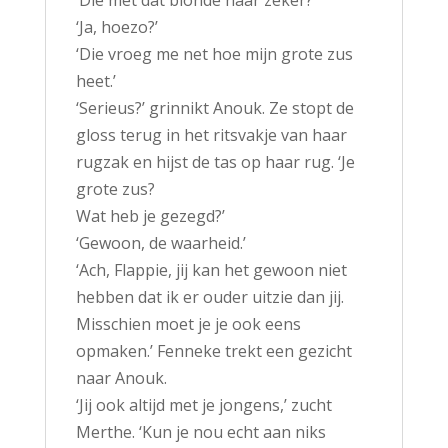
‘Die met dat blonde haar zeker?’
‘Ja, hoezo?’
‘Die vroeg me net hoe mijn grote zus
heet.’
‘Serieus?’ grinnikt Anouk. Ze stopt de
gloss terug in het ritsvakje van haar
rugzak en hijst de tas op haar rug. ‘Je
grote zus?
Wat heb je gezegd?’
‘Gewoon, de waarheid.’
‘Ach, Flappie, jij kan het gewoon niet
hebben dat ik er ouder uitzie dan jij.
Misschien moet je je ook eens
opmaken.’ Fenneke trekt een gezicht
naar Anouk.
‘Jij ook altijd met je jongens,’ zucht
Merthe. ‘Kun je nou echt aan niks