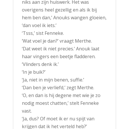
niks aan zijn huiswerk. Het was
overigens heel gezellig en als ik bij
hem ben dan,’ Anouks wangen gloeien,
‘dan voel ik iets.’
‘Tsss,’ sist Fenneke.
‘Wat voel je dan?’ vraagt Merthe.
‘Dat weet ik niet precies.’ Anouk laat
haar vingers een beetje fladderen.
‘Vlinders denk ik.’
‘In je buik?’
‘Ja, niet in mijn benen, suffie.’
‘Dan ben je verliefd,’ zegt Merthe.
‘O, en dan is hij degene met wie je zo
nodig moest chatten,’ stelt Fenneke
vast.
‘Ja, dus? Of moet ik er nu spijt van
krijgen dat ik het verteld heb?’